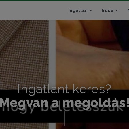
Ingatlan
Iroda
Ingatlant keres?
Megvan a megoldás