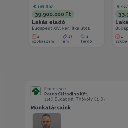
€ 108.897
€ 92.
39.900.000 Ft
33.
Lakás eladó
Laká
Budapest XIV. ker., Ilka utca
Budap
1
27
1
1
szobaszám
nm
fürdő
szoba
Franchisee
Parco Cittadino Kft.
1146 Budapest, Thököly út, 87
Munkatársaink