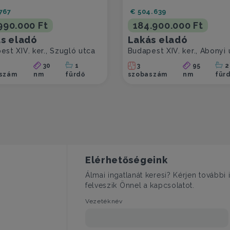
767
€ 504.639
990.000 Ft
184.900.000 Ft
s eladó
Lakás eladó
est XIV. ker., Szugló utca
Budapest XIV. ker., Abonyi 
30
1
3
95
2
szám
nm
fürdő
szobaszám
nm
für
Elérhetőségeink
Álmai ingatlanát keresi? Kérjen tovább
felveszik Önnel a kapcsolatot.
Vezetéknév