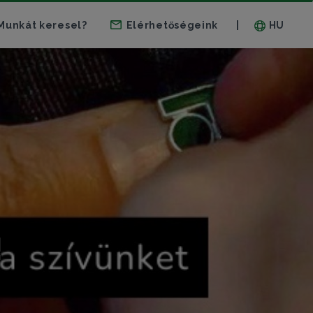
Munkát keresel?
Elérhetőségeink
HU
|
!