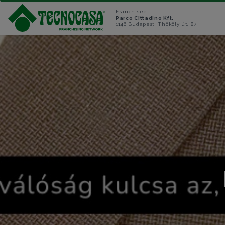
Franchisee
Parco Cittadino Kft.
1146 Budapest, Thököly út, 87