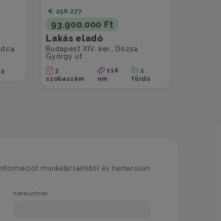
€ 256.277
93.900.000 Ft
Lakás eladó
utca
Budapest XIV. ker., Dózsa
György út
3
116
1
dő
szobaszám
nm
fürdő
i információt munkatársainktól és hamarosan
Keresztnév