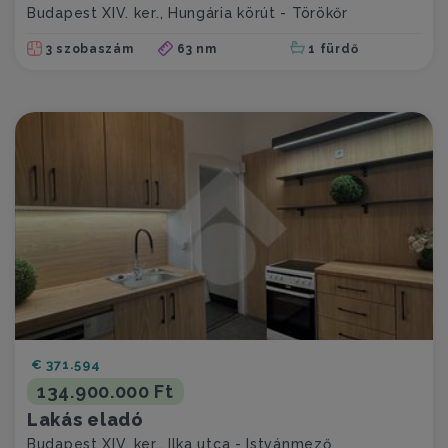
Budapest XIV. ker., Hungária körút - Törökőr
3 szobaszám
63 nm
1 fürdő
€ 371.594
134.900.000 Ft
Lakás eladó
Budapest XIV. ker., Ilka utca - Istvánmező