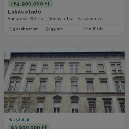
184.900.000 Ft
Lakás eladó
Budapest XIV. ker., Abonyi utca - Istvánmező
3 szobaszám
95 nm
2 fürdő
€ 258.656
93.900.000 Ft