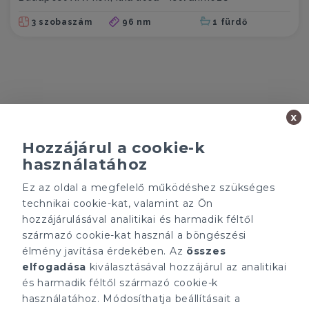
3 szobaszám
96 nm
1 fürdő
x
Hozzájárul a cookie-k
használatához
Minden ügynökségnek saját tulajdonosa van és önállóan
működik.
Ez az oldal a megfelelő működéshez szükséges
technikai cookie-kat, valamint az Ön
ÁRFOLYAM 06/08/2026
EUR 363.03 HUF
hozzájárulásával analitikai és harmadik féltől
származó cookie-kat használ a böngészési
élmény javítása érdekében. Az
összes
CÉGÜNK
ELÉRHETŐSÉGEINK
elfogadása
kiválasztásával hozzájárul az analitikai
Gruppo T.F.M. Szolgáltató
tecnocasa.hu
Zrt.
és harmadik féltől származó cookie-k
Gruppo T.F.M. Szolgáltató
Rólunk
Zrt.
használatához. Módosíthatja beállításait a
A Tecnocasa csoport
1068 Budapest, Király