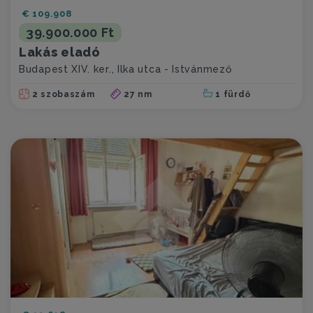
€ 109.908
39.900.000 Ft
Lakás eladó
Budapest XIV. ker., Ilka utca - Istvánmező
2 szobaszám
27 nm
1 fürdő