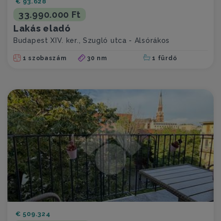
€ 93.628
33.990.000 Ft
Lakás eladó
Budapest XIV. ker., Szugló utca - Alsórákos
1 szobaszám
30 nm
1 fürdő
€ 509.324