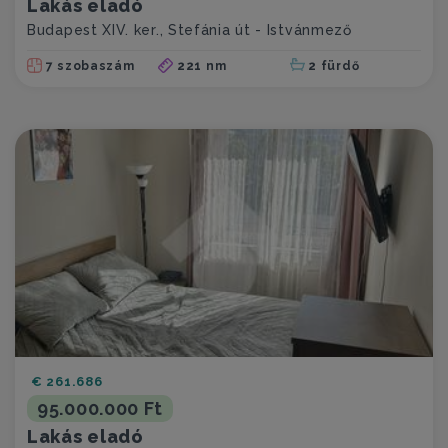
Lakás eladó
Budapest XIV. ker., Stefánia út - Istvánmező
7 szobaszám
221 nm
2 fürdő
€ 261.686
95.000.000 Ft
Lakás eladó