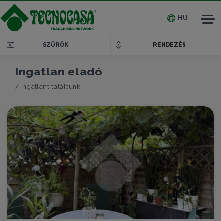
HU
Tog
nav
SZŰRŐK
RENDEZÉS
Ingatlan eladó
7 ingatlant találtunk