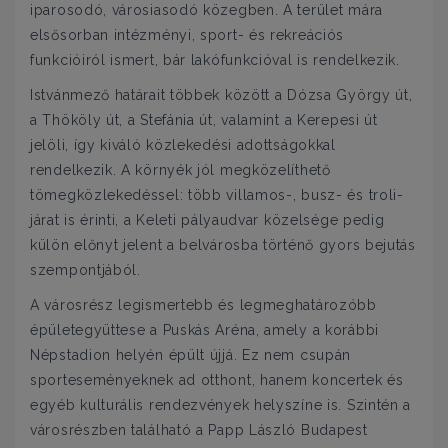
iparosodó, városiasodó közegben. A terület mára
elsősorban intézményi, sport- és rekreációs
funkcióiról ismert, bár lakófunkcióval is rendelkezik.
Istvánmező határait többek között a Dózsa György út,
a Thököly út, a Stefánia út, valamint a Kerepesi út
jelöli, így kiváló közlekedési adottságokkal
rendelkezik. A környék jól megközelíthető
tömegközlekedéssel: több villamos-, busz- és troli­
járat is érinti, a Keleti pályaudvar közelsége pedig
külön előnyt jelent a belvárosba történő gyors bejutás
szempontjából.
A városrész legismertebb és legmeghatározóbb
épületegyüttese a Puskás Aréna, amely a korábbi
Népstadion helyén épült újjá. Ez nem csupán
sporteseményeknek ad otthont, hanem koncertek és
egyéb kulturális rendezvények helyszíne is. Szintén a
városrészben található a Papp László Budapest