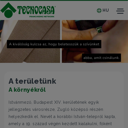
HU
Tog
nav
A területünk
A környékről
Istvánmező, Budapest XIV. kerületének egyik
jellegzetes városrésze, Zugló középső részén
helyezkedik el. Nevét a korábbi István-telepről kapta,
amely a 19. század végén kezdett kialakulni, főként