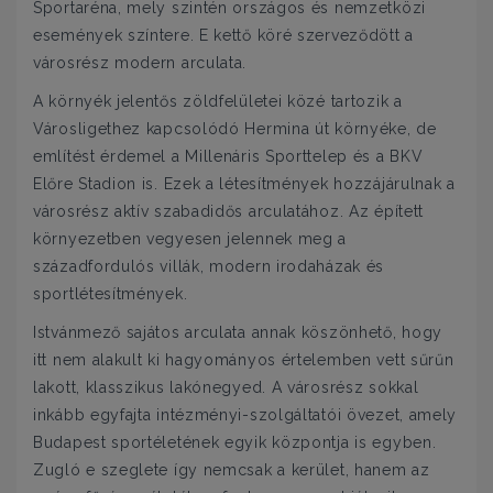
Sportaréna, mely szintén országos és nemzetközi
események színtere. E kettő köré szerveződött a
városrész modern arculata.
A környék jelentős zöldfelületei közé tartozik a
Városligethez kapcsolódó Hermina út környéke, de
említést érdemel a Millenáris Sporttelep és a BKV
Előre Stadion is. Ezek a létesítmények hozzájárulnak a
városrész aktív szabadidős arculatához. Az épített
környezetben vegyesen jelennek meg a
századfordulós villák, modern irodaházak és
sportlétesítmények.
Istvánmező sajátos arculata annak köszönhető, hogy
itt nem alakult ki hagyományos értelemben vett sűrűn
lakott, klasszikus lakónegyed. A városrész sokkal
inkább egyfajta intézményi-szolgáltatói övezet, amely
Budapest sportéletének egyik központja is egyben.
Zugló e szeglete így nemcsak a kerület, hanem az