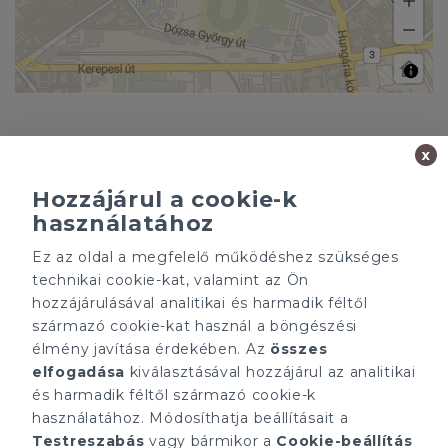
x
Hozzájárul a cookie-k
használatához
Ez az oldal a megfelelő működéshez szükséges
Minden ügynökségnek saját tulajdonosa van és önállóan
technikai cookie-kat, valamint az Ön
működik.
hozzájárulásával analitikai és harmadik féltől
ÁRFOLYAM 07/08/2026
származó cookie-kat használ a böngészési
EUR 366.4 HUF
élmény javítása érdekében. Az
összes
elfogadása
kiválasztásával hozzájárul az analitikai
CÉGÜNK
ELÉRHETŐSÉGEINK
és harmadik féltől származó cookie-k
Gruppo T.F.M. Szolgáltató
tecnocasa.hu
használatához. Módosíthatja beállításait a
Zrt.
Gruppo T.F.M. Szolgáltató
Testreszabás
vagy bármikor a
Cookie-beállítás
Rólunk