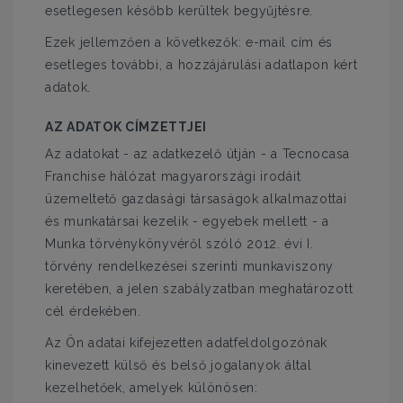
esetlegesen később kerültek begyűjtésre.
Ezek jellemzően a következők: e-mail cím és
esetleges további, a hozzájárulási adatlapon kért
adatok.
AZ ADATOK CÍMZETTJEI
Az adatokat - az adatkezelő útján - a Tecnocasa
Franchise hálózat magyarországi irodáit
üzemeltető gazdasági társaságok alkalmazottai
és munkatársai kezelik - egyebek mellett - a
Munka törvénykönyvéről szóló 2012. évi I.
törvény rendelkezései szerinti munkaviszony
keretében, a jelen szabályzatban meghatározott
cél érdekében.
Az Ön adatai kifejezetten adatfeldolgozónak
kinevezett külső és belső jogalanyok által
kezelhetőek, amelyek különösen: