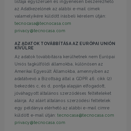
listája egyszerűen és ingyenesen beszerezhető
az Adatkezelőnek az alábbi e-mail címek
valamelyikére küldött írásbeli kérelem útján:
tecnocasa@tecnocasa.com
privacy@tecnocasa.com
AZ ADATOK TOVÁBBÍTÁSA AZ EURÓPAI UNIÓN
KÍVÜLRE
Az adatok továbbításra kerülhetnek nem Európai
Uniós tagkülföldi államokba, különösen az
Amerikai Egyesült Államokba, amennyiben az
adatátvevő a Bizottság által a GDPR 46. cikk (2)
bekezdés c, és d, pontja alapján elfogadott,
jóváhagyott általános szerződéses feltételeket
aláírja. Az aláírt általános szerződési feltételek
egy példánya elérhető az alábbi e-mail címre
küldött e-mail útján:
tecnocasa@tecnocasa.com
privacy@tecnocasa.com