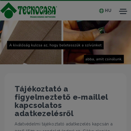
HU
Tog
nav
Tájékoztató a
figyelmeztető e-maillel
kapcsolatos
adatkezelésről
Adatvédelmi tájékoztató adatkezelés kapcsán a