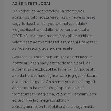
AZ ÉRINTETT JOGAI
Ön kérheti az Adatkezelőtől a személyes
adataihoz való hozzáférést, azok helyesbítését
vagy törlését, a hiányos személyes adatok
kiegészítését, az adatkezelés korlátozását a
GDPR 18. cikkében meghatározott esetekben,
valamint az adatkezeléssel szembeni tiltakozást
az Adatkezelő jogos érdeke esetén.
Azokban az esetekben, amikor az adatkezelés
hozzájáruláson vagy szerződésen alapul, és
automatizált eszközökkel történik, Ön jogosult
az adathordozhatósághoz való jog gyakorlására,
azaz arra, hogy az Ön személyes adatait tagolt,
általánosan használt és géppel olvasható
formátumban megkapja, valamint - amennyiben
ez technikailag megvalósítható -
akadálymentesen továbbítsa azokat egy másik