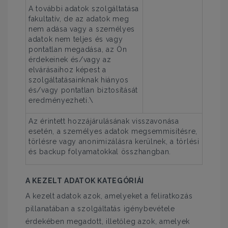
A további adatok szolgáltatása
fakultatív, de az adatok meg
nem adása vagy a személyes
adatok nem teljes és vagy
pontatlan megadása, az Ön
érdekeinek és/vagy az
elvárásaihoz képest a
szolgáltatásainknak hiányos
és/vagy pontatlan biztosítását
eredményezheti.\
Az érintett hozzájárulásának visszavonása
esetén, a személyes adatok megsemmisítésre,
törlésre vagy anonimizálásra kerülnek, a törlési
és backup folyamatokkal összhangban.
A KEZELT ADATOK KATEGÓRIÁI
A kezelt adatok azok, amelyeket a feliratkozás
pillanatában a szolgáltatás igénybevétele
érdekében megadott, illetőleg azok, amelyek