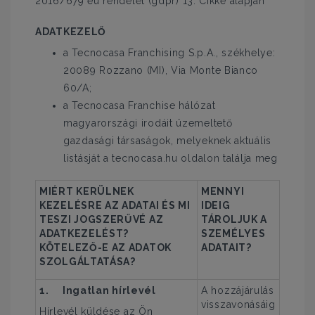
2016/679 eu rendelet (gdpr) 13. Cikke alapján
ADATKEZELŐ
a Tecnocasa Franchising S.p.A., székhelye:
20089 Rozzano (MI), Via Monte Bianco
60/A;
a Tecnocasa Franchise hálózat
magyarországi irodáit üzemeltető
gazdasági társaságok, melyeknek aktuális
listásját a tecnocasa.hu oldalon találja meg
MIÉRT KERÜLNEK
MENNYI
KEZELÉSRE AZ ADATAI ÉS MI
IDEIG
TESZI JOGSZERŰVÉ AZ
TÁROLJUK A
ADATKEZELÉST?
SZEMÉLYES
KÖTELEZŐ-E AZ ADATOK
ADATAIT?
SZOLGÁLTATÁSA?
1.
Ingatlan hírlevél
A hozzájárulás
visszavonásáig
Hírlevél küldése az Ön