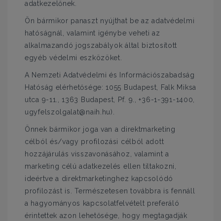
adatkezelőnek.
Ön bármikor panaszt nyújthat be az adatvédelmi
hatóságnál, valamint igénybe veheti az
alkalmazandó jogszabályok által biztosított
egyéb védelmi eszközöket.
A Nemzeti Adatvédelmi és Információszabadság
Hatóság elérhetősége: 1055 Budapest, Falk Miksa
utca 9-11., 1363 Budapest, Pf. 9., +36-1-391-1400,
ugyfelszolgalat@naih.hu).
Önnek bármikor joga van a direktmarketing
célból és/vagy profilozási célból adott
hozzájárulás visszavonásához, valamint a
marketing célú adatkezelés ellen tiltakozni,
ideértve a direktmarketinghez kapcsolódó
profilozást is. Természetesen továbbra is fennáll
a hagyományos kapcsolatfelvételt preferáló
érintettek azon lehetősége, hogy megtagadják