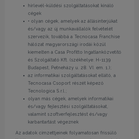
hírlevél-küldési szolgáltatásokat kínáló
cégek
• olyan cégek, amelyek az állásinterjúkat
és/vagy az új munkavállalók felvételét
szervezik, továbbá a Tecnocasa Franchise
hálózat magyarországi irodái közül
kiemelten a Casa Profitto Ingatlanközvetítő
és Szolgáltató Kft. (székhelye: H-1139
Budapest, Petneházy u. 28. VI. em. 1.);
az informatikai szolgáltatásokat ellátó, a
Tecnocasa Csoport részét képező
Tecnologica S.r.l.;
olyan más cégek, amelyek informatikai
és/vagy fejlesztési szolgáltatásokat,
valamint szoftverfejlesztést és/vagy
karbantartást végeznek
Az adatok címzettjeinek folyamatosan frissülő