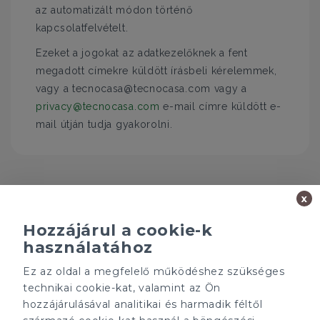
az automatizált módon történő
kapcsolatfelvételt.
Ezeket a jogokat az adatkezelőknek a fent
megadott címekre küldött írásbeli kérelemmek,
vagy a tecnocasa@tecnocasa.com vagy a
privacy@tecnocasa.com
e-mail címre küldött e-
mail útján tudja gyakorolni.
x
Hozzájárul a cookie-k
használatához
Ez az oldal a megfelelő működéshez szükséges
Minden ügynökségnek saját tulajdonosa van és önállóan
technikai cookie-kat, valamint az Ön
működik.
hozzájárulásával analitikai és harmadik féltől
ÁRFOLYAM 07/08/2026